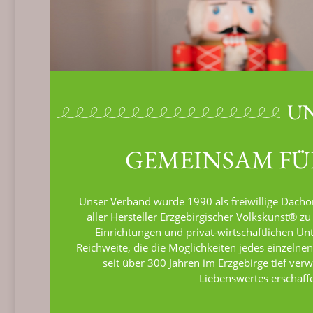
U
GEMEINSAM FÜ
Unser Verband wurde 1990 als freiwillige Dacho
aller Hersteller Erzgebirgischer Volkskunst® zu
Einrichtungen und privat-wirtschaftlichen Un
Reichweite, die die Möglichkeiten jedes einzelnen
seit über 300 Jahren im Erzgebirge tief ver
Liebenswertes erschaffe