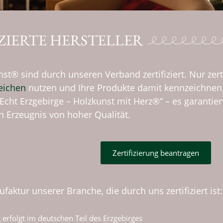
IZIERTE HERSTELLER
nst® sind durch unseren Verband zertifiziert. Nur zerti
eichen
nutzen und Ihre Produkte damit kennzeichnen
„Echt Erzgebirge – Holzkunst mit Herz®“ – es garantier
 Erzeugnis von hoher Qualität.
Zertifizierung beantragen
ufaktur unserer Branche, die durch uns zertifiziert ist
 erfolgt im deutschen Teil des Erzgebirges