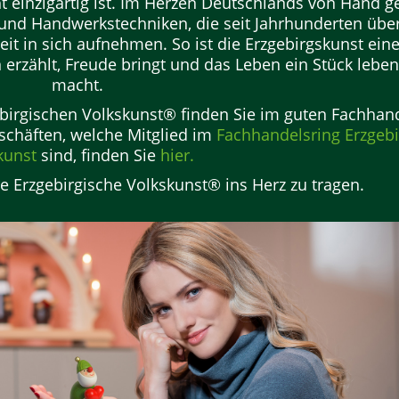
t einzigartig ist. Im Herzen Deutschlands von Hand gef
 und Handwerkstechniken, die seit Jahrhunderten über
it in sich aufnehmen. So ist die Erzgebirgskunst ein
 erzählt, Freude bringt und das Leben ein Stück lebe
macht.
ebirgischen Volkskunst® finden Sie im guten Fachhan
schäften, welche Mitglied im
Fachhandelsring Erzgebi
kunst
sind, finden Sie
hier
.
e Erzgebirgische Volkskunst® ins Herz zu tragen.