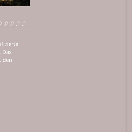
fizierte
. Das
t den
: