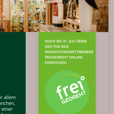
NOCH BIS 31. JULI DEINE
IDEE FÜR DEN
INNOVATIONSWETTBEWERB
FREIGEDREHT ONLINE
EINREICHEN:
or allem
nnchen,
 einer