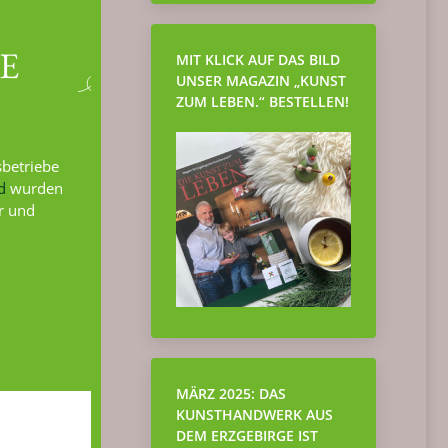
E
MIT KLICK AUF DAS BILD
UNSER MAGAZIN „KUNST
ZUM LEBEN.“ BESTELLEN!
sbetriebe
d
wurden
r und
MÄRZ 2025: DAS
KUNSTHANDWERK AUS
DEM ERZGEBIRGE IST