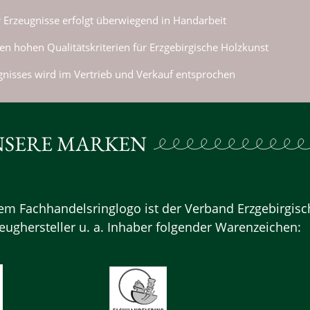
r Erzeugnisse erfolgt überwiegend in Handarbeit
n hohen Qualitätskriterien für Erzgebirgische Holzkunst
nisses wird im Vertrieb und Verkauf entsprochen
SERE MARKEN
 Fachhandelsringlogo ist der Verband Erzgebirgisc
ughersteller u. a. Inhaber folgender Warenzeichen: