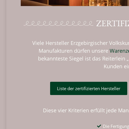
ZERTIF
Viele Hersteller Erzgebirgischer Volksku
Manufakturen dürfen unsere
Warenz
bekannteste Siegel ist das Reiterlein 
Kunden ein
Liste der zertifizierten Hersteller
Diese vier Kriterien erfüllt jede Man
Die Fertigung