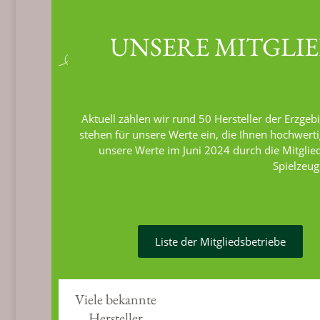
UNSERE MITGLI
Aktuell zählen wir rund 50 Hersteller der Erzge
stehen für unsere Werte ein, die Ihnen hochwerti
unsere Werte im Juni 2024 durch die Mitgl
Spielzeugh
Liste der Mitgliedsbetriebe
Viele bekannte
Hersteller