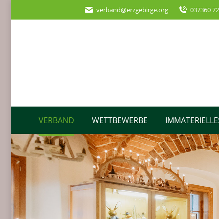
verband@erzgebirge.org
037360 7
VERBAND
WETTBEWERBE
IMMATERIELLE