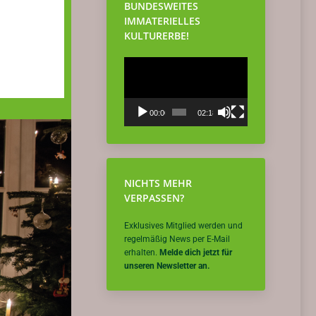
BUNDESWEITES
IMMATERIELLES
KULTURERBE!
Video-
Player
00:00
02:18
NICHTS MEHR
VERPASSEN?
Exklusives Mitglied werden und
regelmäßig News per E-Mail
erhalten.
Melde dich jetzt für
unseren Newsletter an.