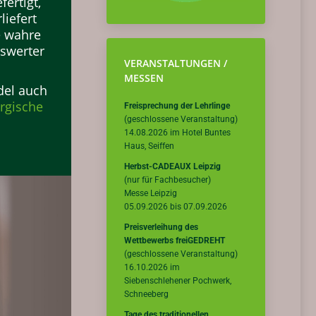
ertigt,
liefert
e wahre
nswerter
VERANSTALTUNGEN /
MESSEN
del auch
rgische
Freisprechung der Lehrlinge
(geschlossene Veranstaltung)
14.08.2026 im Hotel Buntes
Haus, Seiffen
Herbst-CADEAUX Leipzig
(nur für Fachbesucher)
Messe Leipzig
05.09.2026 bis 07.09.2026
Preisverleihung des
Wettbewerbs freiGEDREHT
(geschlossene Veranstaltung)
16.10.2026 im
Siebenschlehener Pochwerk,
Schneeberg
Tage des traditionellen