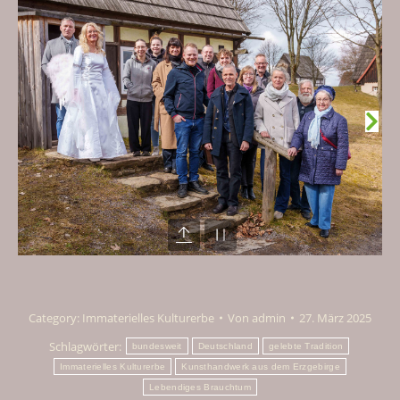
Category:
Immaterielles Kulturerbe
Von
admin
27. März 2025
Schlagwörter:
bundesweit
Deutschland
gelebte Tradition
Immaterielles Kulturerbe
Kunsthandwerk aus dem Erzgebirge
Lebendiges Brauchtum