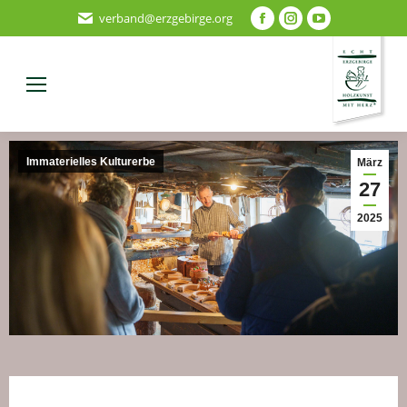
verband@erzgebirge.org
037360 72442
Immaterielles Kulturerbe
März
27
2025